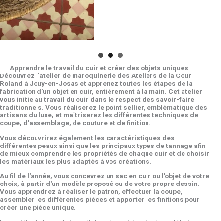
Apprendre le travail du cuir et créer des objets uniques
Découvrez l'atelier de maroquinerie des Ateliers de la Cour
Roland à Jouy-en-Josas et apprenez toutes les étapes de la
fabrication d'un objet en cuir, entièrement à la main. Cet atelier
vous initie au travail du cuir dans le respect des savoir-faire
traditionnels. Vous réaliserez le point sellier, emblématique des
artisans du luxe, et maîtriserez les différentes techniques de
coupe, d'assemblage, de couture et de finition.
Vous découvrirez également les caractéristiques des
différentes peaux ainsi que les principaux types de tannage afin
de mieux comprendre les propriétés de chaque cuir et de choisir
les matériaux les plus adaptés à vos créations.
Au fil de l'année, vous concevrez un sac en cuir ou l'objet de votre
choix, à partir d'un modèle proposé ou de votre propre dessin.
Vous apprendrez à réaliser le patron, effectuer la coupe,
assembler les différentes pièces et apporter les finitions pour
créer une pièce unique.
Les outils de base du travail du cuir sont à prévoir en début
d'année. Les cuirs et consommables (colle, gomme arabique,
bouclerie, fermetures à glissière, etc.) pourront être achetés