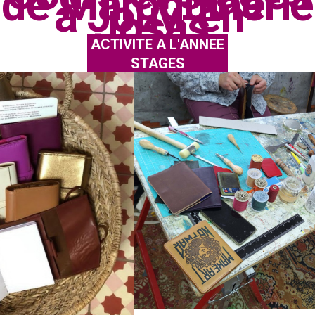
de Maroquinerie
à Jouy-en-
Josas.
ACTIVITE A L'ANNEE
STAGES