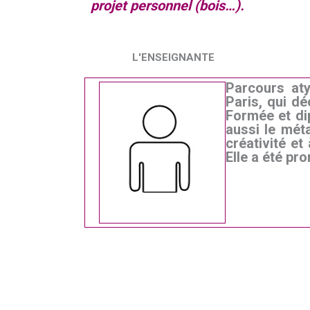
projet personnel (bois…).
L'ENSEIGNANTE
Parcours aty
Paris, qui dé
Formée et dip
aussi le méta
créativité e
Elle a été pr