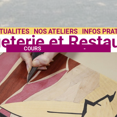
TUALITES
NOS ATELIERS
INFOS PRA
terie et Resta
COURS
-